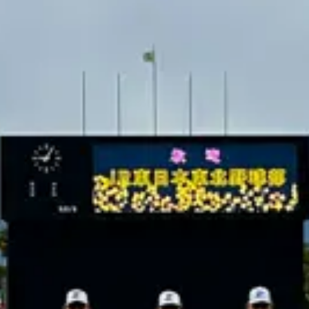
式野球部の春季指宿キャンプにあたり、新川床マリン球場に
て激励式を執り行いました。同チームは都市対抗野球大会で
準優勝（2024年）やベスト4（2011年）など輝かしい実績
を誇ります。
激励式には指宿市の黒永英樹副市長が出席し、チームへ歓迎
と激励のメッセージを送りました。また、スポーツコミッシ
ョンいぶすき、指宿鰹節協会、指宿かつおぶしラーメン実行
委員会、株式会社新川床潜水工業、休暇村指宿より、以下の
激励品が贈られました。
指宿市より：
合宿奨励金
指宿鰹節協会より：
「SUB SOUP茶節（サブスープ
ちゃぶし）」
指宿かつおぶしラーメン実行委員会より：
「勝武士ラ
ーメン」
株式会社新川床潜水工業より：
芋焼酎「利右エ門」
休暇村指宿より：
ミネラルウォーターと砂むし温泉チ
ケット