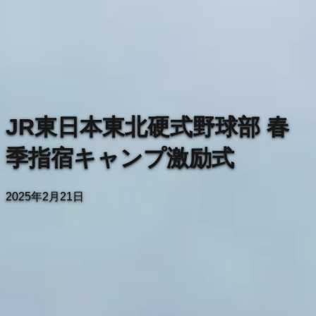
スポーツコミッションいぶすき
SCIについて
活動内容
ギャラリー
お知らせ
ビジョン
当直医情
報
お問い合わせ
合宿・キャンプ
JR東日本東北硬式野球部 春
季指宿キャンプ激励式
2025年2月21日
社会人野球の強豪・JR東日本東北、指
宿で始動！激励式開催
2025年2月21日、社会人野球の強豪であるJR東日本東北硬