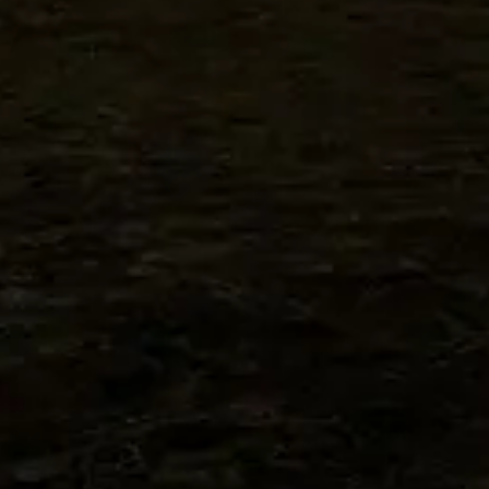
ギャラリー一覧に戻る
スポーツコミッションいぶすき
スポーツコミッションいぶすき
〒891-0404 鹿児島県指宿市東方8790-1
いぶすきフットボールパーク内
SCIについて
活動内容
ギャラリー
お知らせ
ビジョン
当直医情