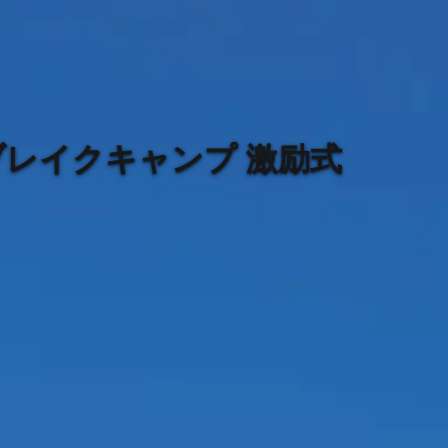
ブレイクキャンプ 激励式
催しました
る地元関係団体による
合同激励式
が執り行われました。